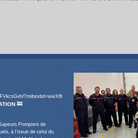
DFVkcsGvh/?mibextid=wwXIfr
ATION
🚒
s Sapeurs Pompiers de
els, à l'issue de celui du