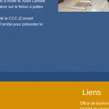
tz a invité M. Alain Lamare
tenir sur le frelon à pattes
ité le CCC (Conseil
'amitié pour présenter le
Liens
Office de touris