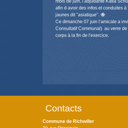
mois de juin, l'adjudante Katia Schu
afin d avoir des infos et conduites à 
jaunes dit "asiatique". 🐝
Ce dimanche 07 juin l'amicale a inv
Consultatif Communal) au verre de l
corps à la fin de l'exercice.
Contacts
Commune de Richwiller