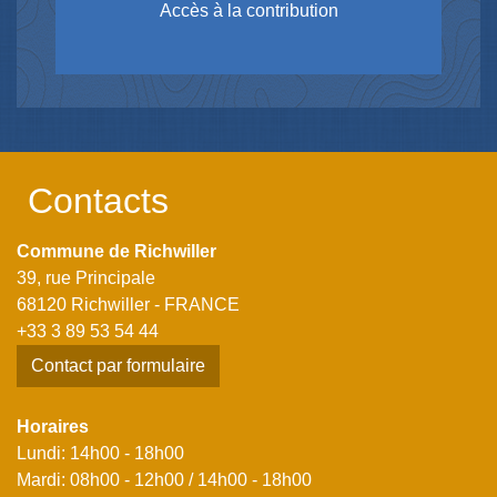
Accès à la contribution
Contacts
Commune de Richwiller
39, rue Principale
68120 Richwiller - FRANCE
+33 3 89 53 54 44
Contact par formulaire
Horaires
Lundi: 14h00 - 18h00
Mardi: 08h00 - 12h00 / 14h00 - 18h00