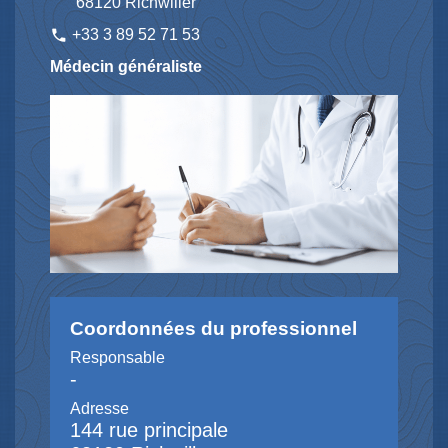
68120 Richwiller
+33 3 89 52 71 53
phone
Médecin généraliste
Coordonnées du professionnel
Responsable
-
Adresse
144 rue principale