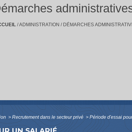
émarches administrative
CCUEIL
/
ADMINISTRATION
/
DÉMARCHES ADMINISTRATIV
tion
>
Recrutement dans le secteur privé
>
Période d'essai pour
OUR UN SALARIÉ