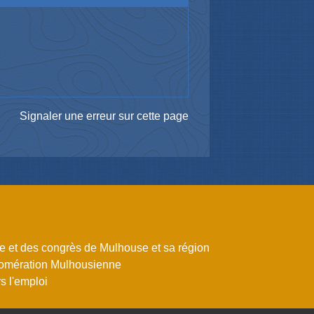
Signaler une erreur sur cette page
me et des congrès de Mulhouse et sa région
omération Mulhousienne
 l'emploi