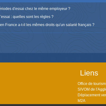
 périodes d'essai chez le même employeur ?
essai : quelles sont les règles ?
en France a-t-il les mêmes droits qu'un salarié français ?
Liens
Office de touris
SIVOM de l'Aggl
Déplacement vers
M2A