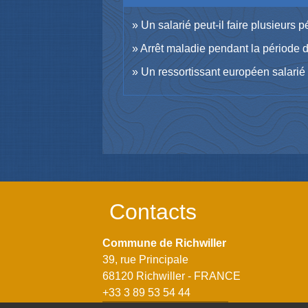
Un salarié peut-il faire plusieurs
Arrêt maladie pendant la période d'
Un ressortissant européen salarié 
Contacts
Commune de Richwiller
39, rue Principale
68120 Richwiller - FRANCE
+33 3 89 53 54 44