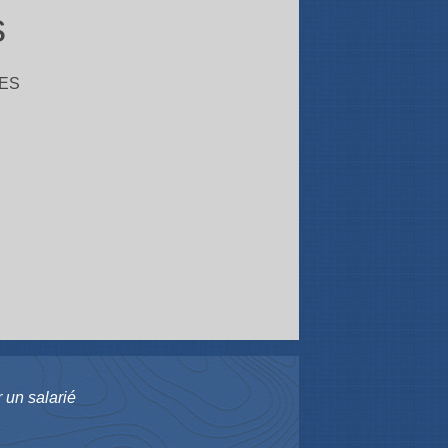
s
ES
 un salarié