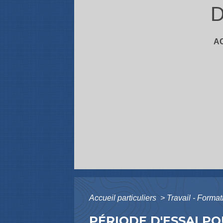
D
A
Accueil particuliers
>
Travail - Forma
PÉRIODE D'ESSAI P