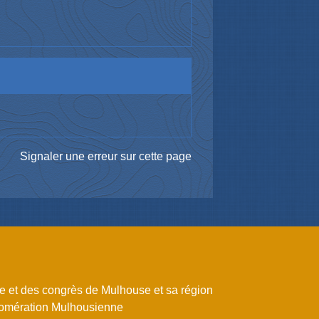
Signaler une erreur sur cette page
me et des congrès de Mulhouse et sa région
omération Mulhousienne