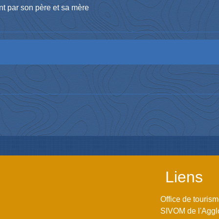
nt par son père et sa mère
Liens
Office de touris
SIVOM de l'Aggl