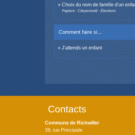
Choix du nom de famille d'un enfa
Papiers - Citoyenneté - Élections
Comment faire si...
J'attends un enfant
Contacts
Commune de Richwiller
39, rue Principale