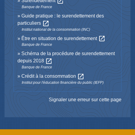
open_in_new
Surendettement
Banque de France
Guide pratique : le surendettement des
open_in_new
particuliers
Institut national de la consommation (INC)
open_in_new
Être en situation de surendettement
Banque de France
Schéma de la procédure de surendettement
open_in_new
depuis 2018
Banque de France
open_in_new
Crédit à la consommation
Institut pour l'éducation financière du public (IEFP)
Signaler une erreur sur cette page