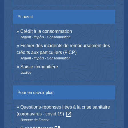
Et aussi
Crédit à la consommation
Argent - Impôts - Consommation
Fichier des incidents de remboursement des
crédits aux particuliers (FICP)
Argent - Impôts - Consommation
Saisie immobilière
Justice
Pour en savoir plus
Questions-réponses liées à la crise sanitaire
open_in_new
(coronavirus - covid 19)
Banque de France