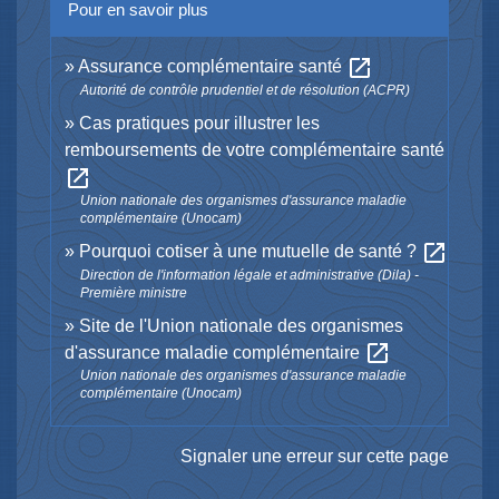
Pour en savoir plus
open_in_new
Assurance complémentaire santé
Autorité de contrôle prudentiel et de résolution (ACPR)
Cas pratiques pour illustrer les
remboursements de votre complémentaire santé
open_in_new
Union nationale des organismes d'assurance maladie
complémentaire (Unocam)
open_in_new
Pourquoi cotiser à une mutuelle de santé ?
Direction de l'information légale et administrative (Dila) -
Première ministre
Site de l'Union nationale des organismes
open_in_new
d'assurance maladie complémentaire
Union nationale des organismes d'assurance maladie
complémentaire (Unocam)
Signaler une erreur sur cette page