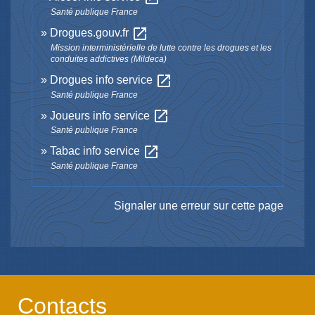
Santé publique France
open_in_new
Drogues.gouv.fr
Mission interministérielle de lutte contre les drogues et les
conduites addictives (Mildeca)
open_in_new
Drogues info service
Santé publique France
open_in_new
Joueurs info service
Santé publique France
open_in_new
Tabac info service
Santé publique France
Signaler une erreur sur cette page
Contacts